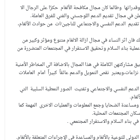
قدراتها وطالما كان مجال مكافحة الألغام حكرًا على الرجال الا
ن في مجال تقديم الدعم اللوجستي والفني للفرق العاملة.
ديم الدعم النفسي والاجتماعي للناجين/ات من حوادث الألغام،
القضاء يقرر: لا سكنى للمطلقة “الآيسة
فان اثر النساء في مجال ازالة الالغام متنوع ومؤثر وكبير من
من المحيض”
 عملية بناء السلام وتحقيق الاستقرار في المجتمعات المتضررة من
يق مشاركتهن الكاملة في هذا المجال بالاضافة الى المخاطر الأمنية
حضانة الاطفال بين النص القانوني
اعات،ويعتبر نقص التمويل والدعم عائقاً كبيراً امام العاملات
والمصلحة الانسانية
الدعم النفسي والاجتماعي وتفتيت الصور النمطية السلبية التي
غام.
خطأ مهني في الموقع الرسمي لـ
 ومساعدة الضحايا وجمع المعلومات والعمليات الاخرى المهمة كما
مجلس القضاء الأعلى”سردية تُضعف
سكان المجتمعات المحلية.
الضحية وتفتح باب التبرير للجريمة”
ي بناء السلام والاستقرار المجتمعي .
حين تُحاكم الضحية بعد موتها