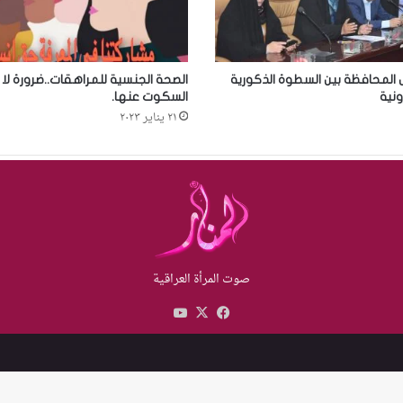
لمحافظة بين السطوة الذكورية
الصحة الجنسية للمراهقات..ضرورة لا
ونية
السكوت عنها.
٢١ يناير ٢٠٢٣
صوت المرأة العراقية
X
فيسبوك
يوتيوب