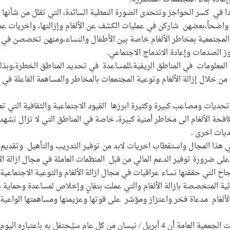
ئدا في كسر الحواجز وتتحدى الصورة النمطية السائدة، التي تقلل من شأنها و
 واضحاً،بعضهن شاركن في عمليات الكشف عن الألغام وإزالتها، واخريات عمل
مجتمعية بمخاطر الألغام خاصة بين الأطفال والنساء،ومنهن تخصصن في تق
ز الصدمات وإعادة الاندماج الاجتماعي.
لمعلومات في المناطق الريفية،للمساعدة في تحديد المناطق الخطرة،وبذلك 
ن من خلال إزالة الألغام وتوعية المجتمعات بالمخاطر والمساهمة الفاعلة في
 تحديات ومصاعب كبيرة وكثيرة ابرزها القيود الاجتماعية والثقافية التي تع
 الألغام الى مخاطر أمنية كبيرة، خاصة في المناطق التي لا تزال تشهد نز
ديات اخرى .
 هذا المجال واستقطاب اخريات لابد من توفير التدريب والتأهيل وتقديم 
 ضرورة توفير الدعم المالي من قبل المنظمات العاملة في مجال ازالة الأل
ح التي حققتها نساء عراقيات في مجال ازالة الألغام والتوعية الاجتماعية
ية المتخصصة بازالة الألغام والتي عملت بتفانٍ وإخلاص لمساعدة وحماية 
الألغام مدعاة فخر واعتزاز ومؤشر على قوتها وعزيمتها ومساهمتها الواعية ف
الجمعية العامة أن 4 أبريل / نيسان من كل عام سيُحتفل به باعتباره اليوم الدولي للتوعية بالألغام والمساعدة في الإجراءات المتعلقة بالألغام.