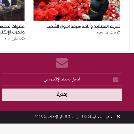
تحريم الفلنتاين واباحة سرقة اموال الشعب
عضوات مجلس ا
والحرب الإلكتر
١٥ فبراير ٢٠١٧
٨ مايو ٢٠١٩
أدخل
بريدك
الإلكتروني
كل الحقوق محفوظة © لـ
مؤسسة المنار الإعلامية
2026