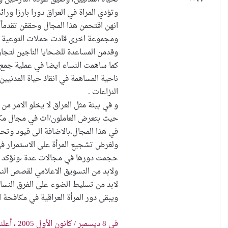
وتؤدي المراة في العراق دورا بارزا ورا
انهن اقتحمن هذا المجال وحققن تقدماً
ومجموعة اخرى قادت حملات التوعية ال
وقدمن المساعدة للضحايا الناجين لتجاو
كما ساهمت النساء ايضا في عملية جمع ا
ناحية المساهمة في انقاذ حياة المدنيي
النزاعات .
و في بيئة مثل العراق لا يخلو الامر من
حيث بتعرض العاملون/ات في مجال مكافحة
في هذا المجال،بالاضافة الى قيود وتح
ولغرض تشجيع المرأة على الاستمرار في
حجمت دورها في مجالات عدة ،ونؤكد على
ولابد من التسويق الاعلامي لقصص النجا
لابد من تسليط الضوء على الفرق النسائ
ويبقى دور المرأة العراقية في مكافحة 
في 8 ديسمبر / كانون الأول 2005 ، أعلنت