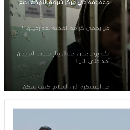
مئة يوم على اغتيال ينار محمد. لم يُدان
أحد حتى الآن.!
من العسكرة إلى السلام: كيف يمكن
لحصر السلاح بيد الدولة أن يعزز تنفيذ
القرار 1325 في العراق؟
القضاء يقرر: لا سكنى للمطلقة “الآيسة
من المحيض”
حضانة الاطفال بين النص القانوني
والمصلحة الانسانية