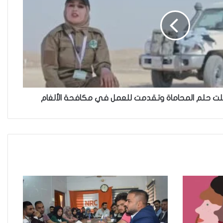
خطأ مهني في الموقع الرسمي لـ
مجلس القضاء الأعلى”سردية تُضعف
الضحية وتفتح باب التبرير للجريمة”
حين تُحاكم الضحية بعد موتها
أجلت حلم المحاماة وتقدمت للعمل في مكافحة الألغام
حين يصبح العمل الذي نحبّه عبئًا نخاف
منه
حادثة مركز النهضة في الديوانية”ناقوس
خطر يكشف الفجوات المؤسسية في
إدارة احتجاز النساء بالعراق