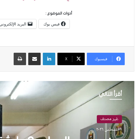
أدوات الموضوع :
فيس بوك
البريد الإلكتروني
لينكدإن
مشاركة عبر البريد
طباعة
فيسبوك
X
أقرأ التالي
قصص وتقارير
١٤ يونيو ٢٠٢٦
غير مصنف