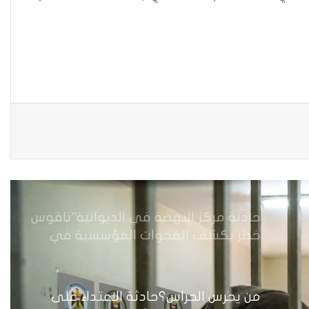
حين يصبح العمل الذي نحبّه عبئًا نخاف
منه
حادثة مركز النهضة في الديوانية”ناقوس
خطر يكشف الفجوات المؤسسية في
إدارة احتجاز النساء بالعراق
من يحرس الحراس؟حادثة الاعتداء على
موقوفة في مركز شرطة النهضة تضع
وزارة الداخلية العراقية أمام اختبار حماية
النساء واستعادة الثقة
من يحمي كرامة الضحية بعد رحيلها؟