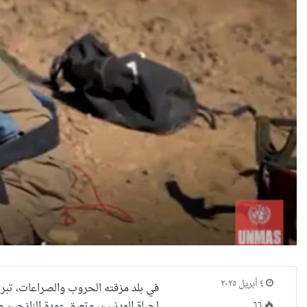
٤ أبريل ٢٠٢٥
في بلد مزقته الحروب والصراعات، تبرز ال
٦٦
لحياة المدنيين، وتعيق عودة النازحين و