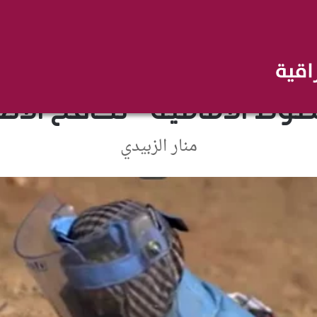
أخبار ومقالات
قصص وتقارير
طوط الأمامية “تُكافح الأ
منار الزبيدي