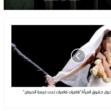
حضانة الاطفال بين النص القانوني
والمصلحة الانسانية
خطأ مهني في الموقع الرسمي لـ
مجلس القضاء الأعلى”سردية
تُضعف الضحية وتفتح باب التبرير
للجريمة”
كيف تحولت الكوتا النسّوية من
مقاعد التمكين السياسي إلى
أدوات نفوذ حزبي ؟
حول حقوق المرأة"قاصرات قاصرات تحت خيمة الحرمان"
لا تكافؤ في “المعركة