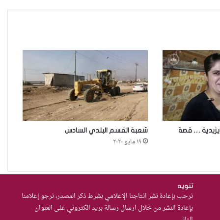
الانتخابية”..ذكورية المجتمع
وسطوة الأحزاب وقلة الموارد تبدد
حظوظ المرشحات المستقلات
للفوز بمقاعد نيابية
صعود رائدات الأعمال في
العراق..قوة دافعة لتحويل سوق
العمل المتعثر رغم التحديات
الغجريات في العراق بين العقوبة
الاجتماعية والتهميش الحكومي
ايزيدية … قصة
شعبة القسم البلدي السادس
١٩ مايو ٢٠٢٠
حادثة مركز النهضة في
الديوانية”ناقوس خطر يكشف
الفجوات المؤسسية في إدارة
تنويه
نرحب بإعادة نشر انتاجنا الإعلامي بشرط ذكر المصدر، نرجو إعلامنا
احتجاز النساء بالعراق
بإعادة النشر من خلال ارسال رسالة بريد الكتروني على العنوان
من يحرس الحراس؟حادثة الاعتداء
التالي