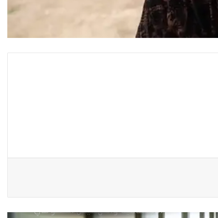
للجريمة”
كيف تحولت الكوتا النسّوية من
مقاعد التمكين السياسي إلى
أدوات نفوذ حزبي ؟
لا تكافؤ في “المعركة
الانتخابية”..ذكورية المجتمع
وسطوة الأحزاب وقلة الموارد تبدد
حظوظ المرشحات المستقلات
للفوز بمقاعد نيابية
صعود رائدات الأعمال في
العراق..قوة دافعة لتحويل سوق
العمل المتعثر رغم التحديات
الغجريات في العراق بين العقوبة
الاجتماعية والتهميش الحكومي