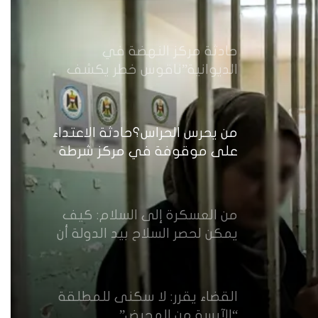
حادثة مركز النهضة في
الديوانية”ناقوس خطر يكشف
الفجوات المؤسسية في إدارة
احتجاز النساء بالعراق
من يحرس الحراس؟حادثة الاعتداء
على موقوفة في مركز شرطة
النهضة تضع وزارة الداخلية العراقية
أمام اختبار حماية النساء واستعادة
الثقة
من العسكرة إلى السلام: كيف
يمكن لحصر السلاح بيد الدولة أن
يعزز تنفيذ القرار 1325 في العراق؟
القضاء يقرر: لا سكنى للمطلقة
“الآيسة من المحيض”