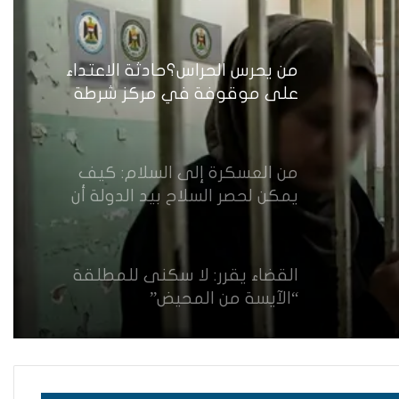
الفجوات المؤسسية في إدارة
احتجاز النساء بالعراق
من يحرس الحراس؟حادثة الاعتداء
على موقوفة في مركز شرطة
النهضة تضع وزارة الداخلية العراقية
أمام اختبار حماية النساء واستعادة
الثقة
من العسكرة إلى السلام: كيف
يمكن لحصر السلاح بيد الدولة أن
يعزز تنفيذ القرار 1325 في العراق؟
القضاء يقرر: لا سكنى للمطلقة
“الآيسة من المحيض”
حضانة الاطفال بين النص القانوني