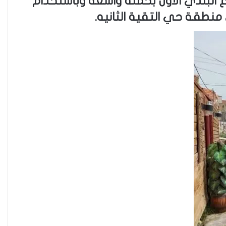
اع البلدي الأول بحملة واسعة وبأستخدام
منطقة حي التقية الثانيه.
فاطمة مسلم من الأنبار..أجلت حلم
المحاماة وتقدمت للعمل في
مكافحة الألغام
ريبورتاج “نون النسوة السياسية”
يتحدث عن تحديات مشاركة المرأة