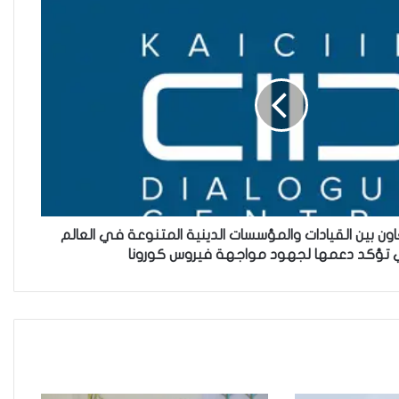
والمصلحة الانسانية
فاطمة مسلم من الأنبار..أجلت حلم
المحاماة وتقدمت للعمل في
مكافحة الألغام
ريبورتاج “نون النسوة السياسية”
يتحدث عن تحديات مشاركة المرأة
العراقية في العملية السياسية
اون بين القيادات والمؤسسات الدينية المتنوعة في العالم
ي تؤكد دعمها لجهود مواجهة فيروس كورونا
بضغوط من الأزواج و بتسويات
عشائرية: أكثر من 52 % من العراقيات
يتنازلن عن حقوقهن للحصول على
الطلاق
زنا المحارم في كركوك: ضحايا