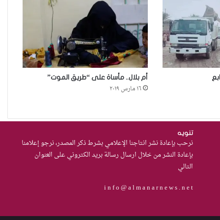
مجبرات على الصمت في غياب أي
مُعين
أرامل الحرب في ديالى…هكذا
تعيش.
بع
أم بلال.. مأساة على “طريق الموت”
١٦ مارس ٢٠١٩
حادثة مركز النهضة في
الديوانية”ناقوس خطر يكشف
الفجوات المؤسسية في إدارة
تنويه
نرحب بإعادة نشر انتاجنا الإعلامي بشرط ذكر المصدر، نرجو إعلامنا
احتجاز النساء بالعراق
بإعادة النشر من خلال ارسال رسالة بريد الكتروني على العنوان
من يحرس الحراس؟حادثة الاعتداء
التالي
على موقوفة في مركز شرطة
i n f o @ a l m a n a r n e w s . n e t
النهضة تضع وزارة الداخلية العراقية
أمام اختبار حماية النساء واستعادة
الثقة
من العسكرة إلى السلام: كيف