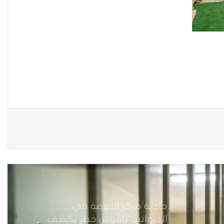
العراقية في العملية السياسية
بضغوط من الأزواج و بتسويات
عشائرية: أكثر من 52 % من العراقيات
يتنازلن عن حقوقهن للحصول على
الطلاق
زنا المحارم في كركوك: ضحايا
مجبرات على الصمت في غياب أي
مُعين
أرامل الحرب في ديالى…هكذا
تعيش.
حادثة مركز النهضة في
الديوانية”ناقوس خطر يكشف