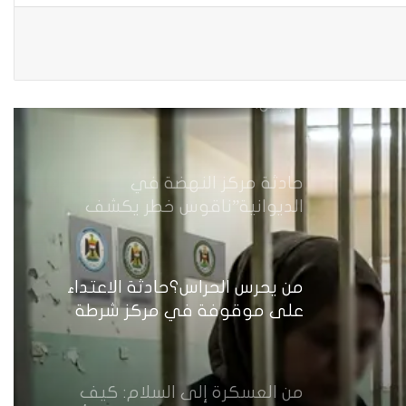
مُعين
أرامل الحرب في ديالى…هكذا
تعيش.
حادثة مركز النهضة في
الديوانية”ناقوس خطر يكشف
الفجوات المؤسسية في إدارة
احتجاز النساء بالعراق
من يحرس الحراس؟حادثة الاعتداء
على موقوفة في مركز شرطة
النهضة تضع وزارة الداخلية العراقية
أمام اختبار حماية النساء واستعادة
الثقة
من العسكرة إلى السلام: كيف