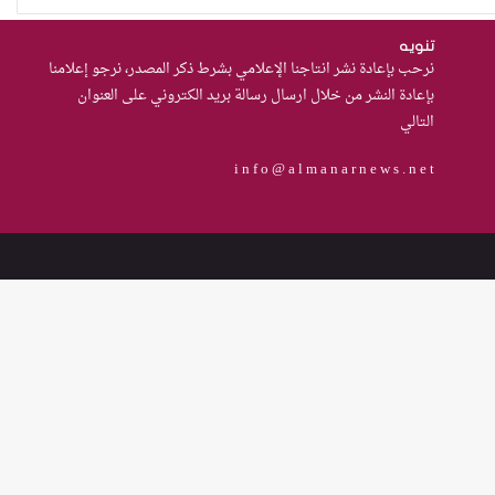
حادثة مركز النهضة في
الديوانية”ناقوس خطر يكشف
تنويه
الفجوات المؤسسية في إدارة
نرحب بإعادة نشر انتاجنا الإعلامي بشرط ذكر المصدر، نرجو إعلامنا
بإعادة النشر من خلال ارسال رسالة بريد الكتروني على العنوان
احتجاز النساء بالعراق
التالي
من يحرس الحراس؟حادثة الاعتداء
على موقوفة في مركز شرطة
i n f o @ a l m a n a r n e w s . n e t
النهضة تضع وزارة الداخلية العراقية
أمام اختبار حماية النساء واستعادة
الثقة
من العسكرة إلى السلام: كيف
يمكن لحصر السلاح بيد الدولة أن
يعزز تنفيذ القرار 1325 في العراق؟
القضاء يقرر: لا سكنى للمطلقة
“الآيسة من المحيض”