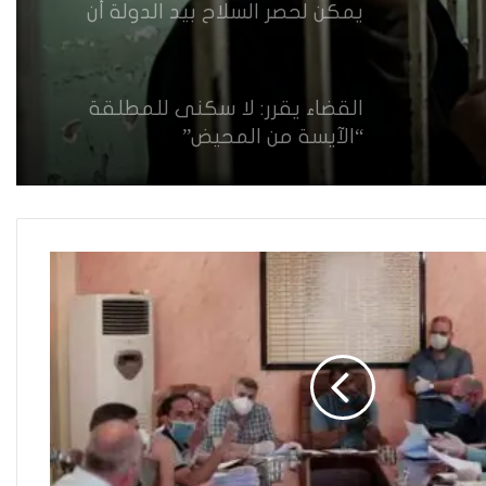
يمكن لحصر السلاح بيد الدولة أن
يعزز تنفيذ القرار 1325 في العراق؟
القضاء يقرر: لا سكنى للمطلقة
“الآيسة من المحيض”
حضانة الاطفال بين النص القانوني
والمصلحة الانسانية
فاطمة مسلم من الأنبار..أجلت حلم
المحاماة وتقدمت للعمل في
مكافحة الألغام
ريبورتاج “نون النسوة السياسية”