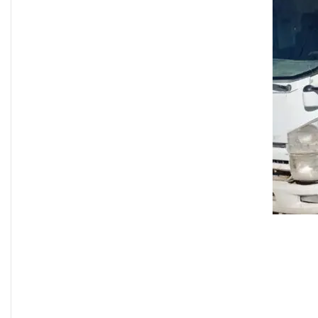
فاطمة مسلم من الأنبار..أجلت حلم
المحاماة وتقدمت للعمل في
مكافحة الألغام
ريبورتاج “نون النسوة السياسية”
يتحدث عن تحديات مشاركة المرأة
العراقية في العملية السياسية
بضغوط من الأزواج و بتسويات
عشائرية: أكثر من 52 % من العراقيات
يتنازلن عن حقوقهن للحصول على
الطلاق
زنا المحارم في كركوك: ضحايا
مجبرات على الصمت في غياب أي