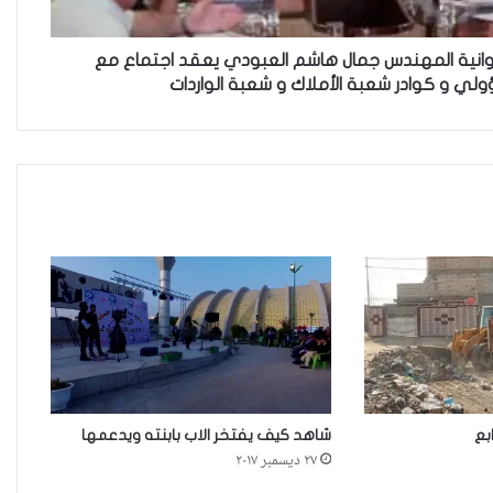
يتحدث عن تحديات مشاركة المرأة
العراقية في العملية السياسية
ديوانية المهندس جمال هاشم العبودي يعقد اجتماع مع
لي و كوادر شعبة الأملاك و شعبة الواردات
بضغوط من الأزواج و بتسويات
عشائرية: أكثر من 52 % من العراقيات
يتنازلن عن حقوقهن للحصول على
الطلاق
زنا المحارم في كركوك: ضحايا
مجبرات على الصمت في غياب أي
مُعين
أرامل الحرب في ديالى…هكذا
تعيش.
بع
شاهد كيف يفتخر الاب بابنته ويدعمها
٢٧ ديسمبر ٢٠١٧