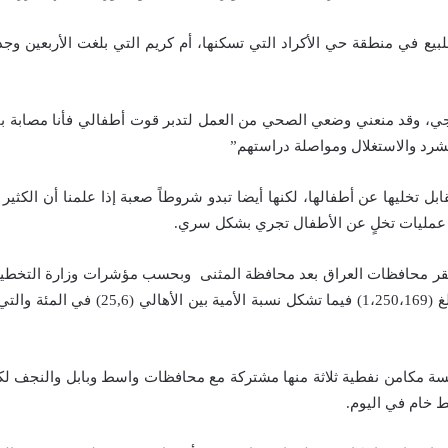
بيع في منطقة حي الأكراد التي تسكنها، أم كريم التي بلغت الأربعين وجدت
، وقد منعني وضعي الصحي من العمل لتدبر قوت أطفالي فأنا مصابة بفقر
شرد والاستغلال ومواصلة دراستهم”
 تخليها عن أطفالها، لكنها أيضا تبدو شروطاً صعبة إذا علمنا أن الكث
ناك عمليات تخلٍ عن الأطفال تجري بشكل سري.
فيها (518942) من مجموع سكانها الب
ة مكامن نفطية ثلاثة منها مشتركة مع محافظات واسط وبابل والنجف لك