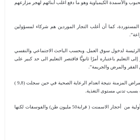
بوب والأسمدة الكيمياوية وهو ما دفع اغلب أبنائهم لهجر مزارعهم
 المستوردة، كما أن أغلب التجار الموردين هم شركاء لمسؤولين
اعة”.
العراقية تكسر القيد نحو فضاء الحرية
ات الرئيسة لدخول سوق العمل. وبحسب الباحث الاجتماعي والنفسي
التعليم باعتباره أمرًا ثانويًّا فاقتصر التعليم الى حد كبير على
 الفقر والمرض والجريمة”.
“كون آي” لماذا تركت وظيفتها الحكومية
وفتحت مطعم ؟
وبحسب الجهاز المركزي للإحصاء في وزارة التخطيط فأن (10,7) في المئة من مواطني القادسية مصابون بالأمراض المزمنة نتيجة انعدام الرعاية الصحية في حين سجلت (9,8 )
وللمفارقة كشف المسح الجيولوجي أن القادسية (الأكثر فقرا ) هي أكثر المحافظات التي تحوي مخزونا لمواد أولية من أحجار الاسمنت ( قرابة50 مليون طن) والفوسفات لكنها
نينوى تسجل اعلى رقم بتصديق عقود الزواج
خارج المحكمة خلال شهر كانون الثاني