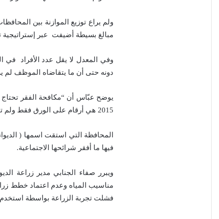
ولم يراع توزيع الموازنة بين المحافظا
مبالغ بسيطة أضيفت عبر إستراتيجية ت
وفي المعدل لا يقل عدد الأفراد في ا
دونه حتى أن ما يتقاضاه الموظف لم ي
يوضح عبّاس أن “مكافحة الفقر تحتاج ل
2015 هي أرقام على الورق فقط ولم تتسلم المحافظة سوى (20) في المئة ستذهب لتسديد ديونها المتراكمة من السنوات السابقة”.
المحافظة التي استقت اسمها ( الديواني
فيها ما أفقر شرائحها الاجتماعية.
مناسيب المياه وعدم اعتماد خطط زراعي
فشلت تجربة الزراعة بواسطة استخدم البيوت البلاستي