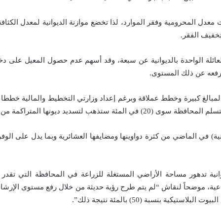
ت معدل المحرومية وفقر الموارد، لذا تخضع موازنة الديوانية لمعدل الكثا
خفيف الفقر.
لعائلة الواحدة بالديوانية عن سبعة، وقد أسهم عدم حصول المعيل على د
رفعه عن ذلك المستوى.
مبالغ كبيرة وخطط عملاقة وبرغم إعداد وزارتي التخطيط والمالية خططا كث
ة) في الماضي من كثرة دواوينها ومضايفها العشائرية وبما يدل على الوفرة
ة، موضحاً لنقاش “لم يتم طرح رؤية حديثة من خلال رفع مستوى الإرشاد ال
كية بنسبة (50) بالمئة نتيجة ذلك”.