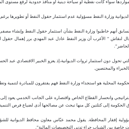
ردها سواء كانت نفطية او سياحة دينية أو منافذ حدودية لرفع مستوى المعي
وانية وزارة النفط مسؤولية عدم استثمار حقول النفط أو تطويرها برغم ط
ابق أنهم خاطبوا وزارة النفط بشأن استثمار حقول النفط وإنشاء مصفى ثان
ل لنقاش ” الأغرب أن وزير النفط عادل عبد المهدي برر إهمال حقول الد
لحاضر”.
لتي تحول دون استثمار ثروات الديوانية،إذ يعزو الخبير الاقتصادي عبد ال
الخبراء والمختصين.
كومة المحلية هو استجداء وزارة النفط فهم يفتقرون للمبادرة لتنمية وتط
راتيجي وانحسار القطاع الخاص واقتصاره على الجانب الخدمي يعود إلى م
 الحكومة إلى كتلتين كل منها تبحث عن مصالحها أدى لضياع فرص التنمية
لية إفقار المحافظة. يقول محمد عبّاس معاون محافظ الديوانية للشؤون 