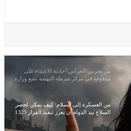
زيدان يبارك فوز السيدات الفائزات في
انتخابات رابطة القاضيات العراقية
مقاهي النساء في العراق استراحة
وخصوصية
من يحرس الحراس؟حادثة الاعتداء على
موقوفة في مركز شرطة النهضة تضع وزارة
الداخلية العراقية أمام اختبار حماية النساء
واستعادة الثقة
من العسكرة إلى السلام: كيف يمكن لحصر
السلاح بيد الدولة أن يعزز تنفيذ القرار 1325
في العراق؟