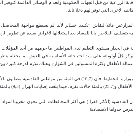
ة الزراعية من قبل الجهات الحكومية وانعدام الوسائل الداعمة كتوفير الح
 الأخرى التي توفر لهم دخلا ثابتا.
زارعين قائلا لنقاش “تكبدنا خسائر لأننا لم نستطع مواجهة المحاصيل
بتسليف الفلاحين بابا للفساد بعد استغلالها لأغراض بعيدة عن تطوير الزر
ية في انحدار مستوى التعليم لدى المواطنين ما حرمهم من أحد المؤهِّل
جُلَّ أولوياته على سد احتياجاته الأساسية في العيش، ما يجعله ينظر إلى 
عمالة الأطفال وكثرة المتسولين في الشوارع وهناك تلازم لدرجة كبيرة بين
لمئة بسبب تدني مستوى التغذية.
درس جدواها الاقتصادية.