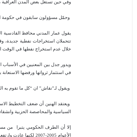
وفي حين تستغل بعض المدن العراقية موا
وحمّل مسؤولون سابقون في حكومة الدي
يقول عمار المدني محافظ القادسية الس
تتحملان استخراجات نفطية جديدة، وقا
خلال عدم استخراج نفطها في الوقت ا
ويدور جدل بين المعنيين في الأسباب ا
في استثمار ثرواتها ورفضها الاستعانة ب
ويقول لـ”نقاش” ان “كل ما تقوم به الح
ويعتقد الهنين أن ضعف التخطيط الاست
السياسية والمحاصصة الحزبية وانشقاق
إلا أن الطرف الحكومي يتبرا من مسؤو
الأعوام 2005-2007 لكنها عادت وارتفعت خاصة بين الشباب جراء تدني التخصيصات المالية”.