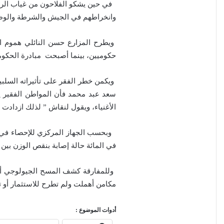
في حين يشكو الفلاحون من غياب الرقاب
وانخراطهم في الجيش والشرطة والوظائف
ويطرح المزارع حسن النائلي هموم الم
حكوميين، بينما أصبحت مبادرة الحكومة 
ويكمن خطر الفقر على تأثيراته السلب
سعد عبد محمد فأن المواطن الفقير يركز 
الأغنياء، ويقول لنقاش ” لذلك ازدادت 
في المائة حالة إصابة بنقص الوزن بين الأطفال و(25,7) بالمئة حالات تقزم، فيما بلغت إصابات الهزال (9,3) با
مكامن أهملت ولم تطرح للاستثمار أو ت
أدوات الموضوع :