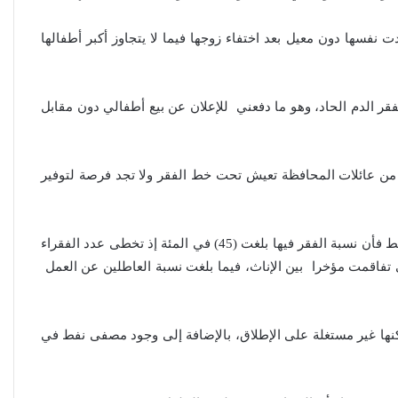
 نفسها دون معيل بعد اختفاء زوجها فيما لا يتجاوز أكبر أطفالها
 الدم الحاد، وهو ما دفعني للإعلان عن بيع أطفالي دون مقابل
ير من عائلات المحافظة تعيش تحت خط الفقر ولا تجد فرصة لتوفير
القادسية احتلت المركز الثاني بين أفقر محافظات العراق بعد محافظة المثنى وبحسب مؤشرات وزارة التخطيط فأن نسبة الفقر فيها بلغت (45) في المئة إذ تخطى عدد الفقراء
الغ (1،250،169) فيما تشكل نسبة الأمية بين الأهالي (25,6) في المئة والتي تفاقمت مؤخرا بين الإناث، فيما بلغت نسبة العاطلين عن العمل
نها غير مستغلة على الإطلاق، بالإضافة إلى وجود مصفى نفط في