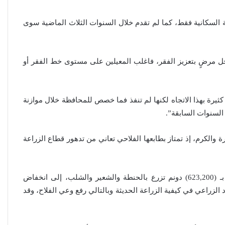
فة السكانية فقط، كما لم تقدم خلال السنوات الثلاث الماضية سوى
خل مرضٍ بتعزيز الفقر، فاغلب المعيلين على مستوى خط الفقر أو
يرة بهذا الاتجاه لكنها لم تنفذ فما خصص للمحافظة خلال موازنة
 والكرم، إذ تمتاز بطابعها الفلاحي تعاني من تدهور قطاع الزراعة
ويبرر صفاء الجنابي مدير زراعة الديوانية تدهور مساحة الأراضي المستغلة للزراعة في المحافظة التي تقدر بـ (623,200) دونم تزرع بالحنطة والشعير والشلب، إلى انخفاض
زراعي في كيفية الزراعة الحديثة وبالتالي رفع وعي الفلاح، وقد