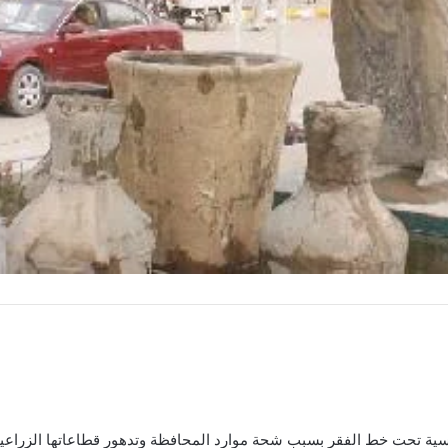
سية تحت خط الفقر بسبب شحة موارد المحافظة وتدهور قطاعاتها الزراعية 