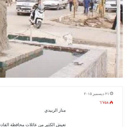
٢١ ديسمبر ٢٠١٥
٦٬٧٥٨
منار الزبيدي
تعيش الكثير من عائلات محافظة القاد