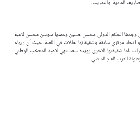
صاريف المادية والتدريب.
العراقية تكسر القيد نحو فضاء
الحرية
اني وجدها الحكم الدولي محسن حسين وعمتها سوسن محسن لاعبة
اد مركزي سابقة وشقيقاتها بطلات في اللعبة، حيث أن ريهام
 في بطولة العالم بالامارات .اما شقيقتها الاخرى رويدة سعد فهي لاعبة المنتخب الوطني
طولة العرب للعام الماضي.
“كون آي” لماذا تركت وظيفتها
الحكومية وفتحت مطعم ؟
نينوى تسجل اعلى رقم بتصديق
عقود الزواج خارج المحكمة خلال
شهر كانون الثاني
زيدان يبارك فوز السيدات الفائزات
في انتخابات رابطة القاضيات