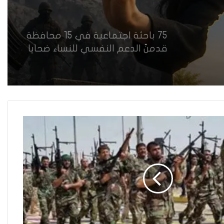
75 باحثة اجتماعية في 15 محافظة
قدمنّ الدعم النفسي للنساء ضحايا
العنف في العراق
هل يرفض إيزيديو العراق أطفال
ناجيتهم من داعش؟
العراقية تكسر القيد نحو فضاء
الحرية
“كون آي” لماذا تركت وظيفتها
الحكومية وفتحت مطعم ؟