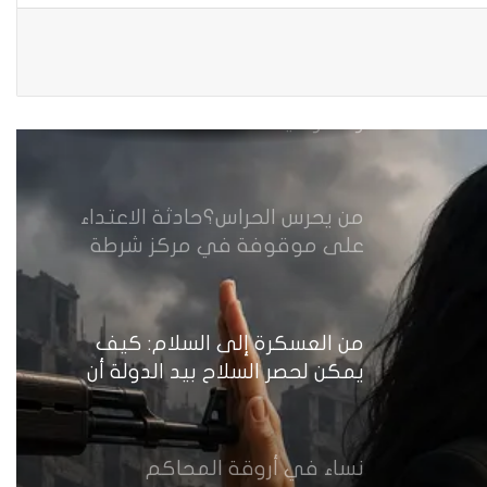
العراقية
مقاهي النساء في العراق استراحة
وخصوصية
من يحرس الحراس؟حادثة الاعتداء
على موقوفة في مركز شرطة
النهضة تضع وزارة الداخلية العراقية
أمام اختبار حماية النساء واستعادة
الثقة
من العسكرة إلى السلام: كيف
يمكن لحصر السلاح بيد الدولة أن
يعزز تنفيذ القرار 1325 في العراق؟
نساء في أروقة المحاكم