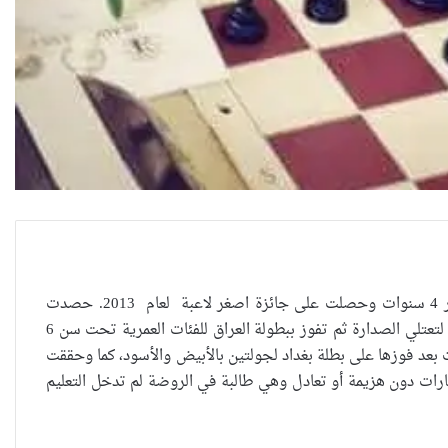
رتاج سعد محسن الكناني من مواليد 2009 في كربلاء، مارست لعبة الشطرنج وهي بعمر 4 سنوات وحصلت على جائزة اصغر لاعبة لعام 2013. حصدت
المركز الثاني للعام الماضي في اختتام بطولة العراق بالشطرنج للفئات العمرية دون سنها لتعتلي الصدارة ثم تفوز ببطولة العراق للفئات العمرية تحت سن 6
لحالي 2015، حيث انتصرت بجميع الجولات وبالعلامة الكاملة 4 من 4 جولات بعد فوزها على بطلة بغداد لجولتين بالأبيض والأسود، كما وحققت
صارات دون هزيمة أو تعادل وهي طالبة في الروضة لم تدخل التعليم