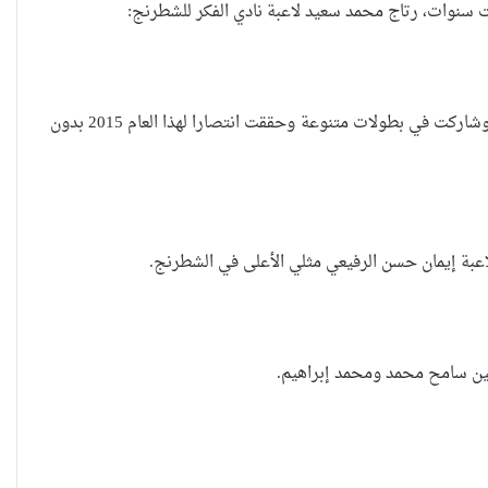
ت سنوات، رتاج محمد سعيد لاعبة نادي الفكر للشطرنج:
لعبة الشطرنج هي عشقي فانا احبها جدا وكنت اشاهد افراد عائلتي وهم يلعبونها فتدربت وشاركت في بطولات متنوعة وحققت انتصارا لهذا العام 2015 بدون
اعبة إيمان حسن الرفيعي مثلي الأعلى في الشطرنج.
يين سامح محمد ومحمد إبراهيم.