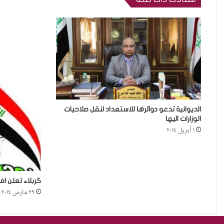
الديوانية تدعو دوائرها للاستعداد لنقل صلاحيات
الوزارات اليها
١ أبريل ٢٠١٤
كربلاء تعلن اف
٢٩ مارس ٢٠١٤