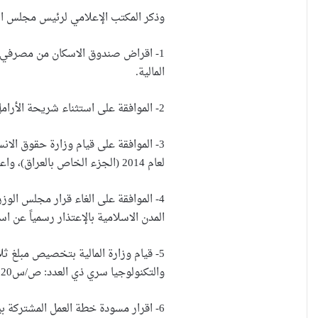
وذكر المكتب الإعلامي لرئيس مجلس الوز
1- اقراض صندوق الاسكان من مصرفي الر
المالية.
2- الموافقة على استثناء شريحة الأرامل من اجراءات تقليص الترهل الوظيفي للعاملين في الوزارات بصفة العقود والأجور اليومية.
3- الموافقة على قيام وزارة حقوق الا
لعام 2014 (الجزء الخاص بالعراق)، واعتبار ذلك سياقا ثابتا في التقارير اللاحقة التي ترد من المنظمتين المذكورتين آنفا أو المنظمات المماثلة الأخرى.
المدن الاسلامية بالإعتذار رسمياً عن استضافة م
5- قيام وزارة المالية بتخصيص مبلغ ثل
والتكنولوجيا سري ذي العدد: ص/س20 والمؤرخ في 8/4/2015، ومن تخصيصات احتياطي الطوارئ للسنة المالية 2015.
6- اقرار مسودة خطة العمل المشتركة ب