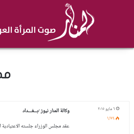
مجل
٦ مايو ٢٠١٥
وكالة المنار نيوز /بـــــغــــــداد
١٬١٧٤
عقد مجلس الوزراء جلسته الاعتيادية الثامنة عشرة لعام 2015 في بغ