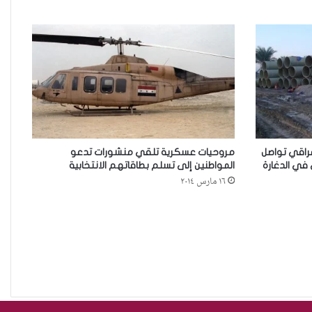
مقاهي النساء في العراق استراحة
وخصوصية
من يحرس الحراس؟حادثة الاعتداء على
موقوفة في مركز شرطة النهضة تضع
 مليار دينار عراقي تواصل
مروحيات عسكرية تلقي منشورات تدعو
في الدغارة
المواطنين إلى تسلم بطاقاتهم الانتخابية
وزارة الداخلية العراقية أمام اختبار حماية
١٦ مارس ٢٠١٤
النساء واستعادة الثقة
من العسكرة إلى السلام: كيف يمكن
لحصر السلاح بيد الدولة أن يعزز تنفيذ
القرار 1325 في العراق؟
نساء في أروقة المحاكم