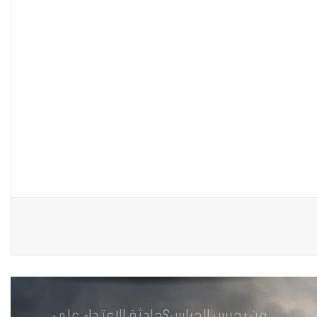
الحكومية وفتحت مطعم ؟
نينوى تسجل اعلى رقم بتصديق عقود
الزواج خارج المحكمة خلال شهر كانون
الثاني
زيدان يبارك فوز السيدات الفائزات في
انتخابات رابطة القاضيات العراقية
مقاهي النساء في العراق استراحة
وخصوصية
من يحرس الحراس؟حادثة الاعتداء على