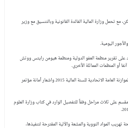
مع تحمل وزارة المالية الفائدة القانونية وبالتنسيق مع وزير
لرد على تقرير منظمة العفو الدولية ومنظمة هيومن رايتس ووتش
4- الموافقة على الغاء قرار مجلس الوزراء رقم 509 لسنة 2013، استنادا الى احكام المادة 49/البند سابعاً من قانون الموازنة العامة الاتحادية للسنة المالية 2015 واشعار أمانة مؤتمر
العراقية تكسر القيد نحو فضاء الحرية
 مقسم على ثلاث مراحل وفقاً للتفصيل الوارد في كتاب وزارة العلوم
تهريب المواد النووية والمشعة والآلية المقترحة لتنفيذها،
“كون آي” لماذا تركت وظيفتها