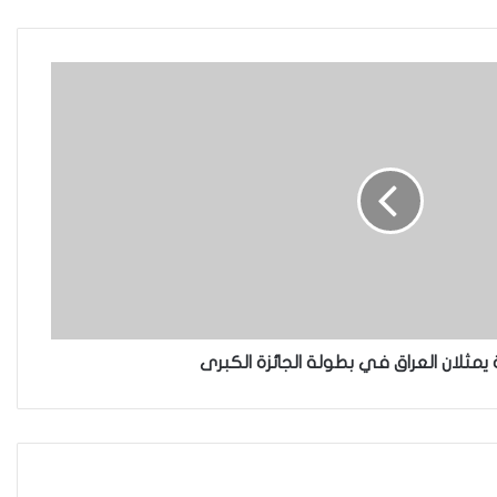
من داعش؟
العراقية تكسر القيد نحو فضاء الحرية
“كون آي” لماذا تركت وظيفتها
الحكومية وفتحت مطعم ؟
نينوى تسجل اعلى رقم بتصديق عقود
الزواج خارج المحكمة خلال شهر كانون
 يمثلان العراق في بطولة الجائزة الكبرى
الثاني
زيدان يبارك فوز السيدات الفائزات في
انتخابات رابطة القاضيات العراقية