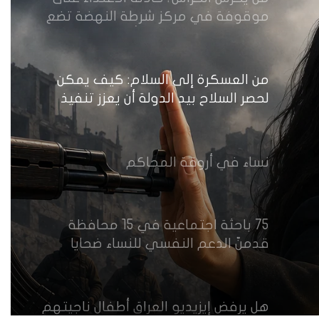
موقوفة في مركز شرطة النهضة تضع
وزارة الداخلية العراقية أمام اختبار حماية
النساء واستعادة الثقة
من العسكرة إلى السلام: كيف يمكن
لحصر السلاح بيد الدولة أن يعزز تنفيذ
القرار 1325 في العراق؟
نساء في أروقة المحاكم
75 باحثة اجتماعية في 15 محافظة
قدمنّ الدعم النفسي للنساء ضحايا
العنف في العراق
هل يرفض إيزيديو العراق أطفال ناجيتهم