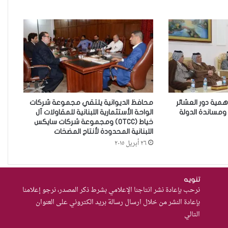
زيدان يبارك فوز السيدات الفائزات
في انتخابات رابطة القاضيات
العراقية
مقاهي النساء في العراق استراحة
وخصوصية
همية دور العشائر
محافظ الديوانية يلتقي مجموعة شركات
ومساندة الدولة
الواحة الأستثمارية اللبنانية للمقاولات آل
من يحرس الحراس؟حادثة الاعتداء
خياط (OTCC) ومجموعة شركات سايكس
على موقوفة في مركز شرطة
اللبنانية المحدودة لأنتاج المضخات
٢٦ أبريل ٢٠١٥
النهضة تضع وزارة الداخلية العراقية
أمام اختبار حماية النساء واستعادة
الثقة
من العسكرة إلى السلام: كيف
تنويه
يمكن لحصر السلاح بيد الدولة أن
نرحب بإعادة نشر انتاجنا الإعلامي بشرط ذكر المصدر، نرجو إعلامنا
بإعادة النشر من خلال ارسال رسالة بريد الكتروني على العنوان
يعزز تنفيذ القرار 1325 في العراق؟
التالي