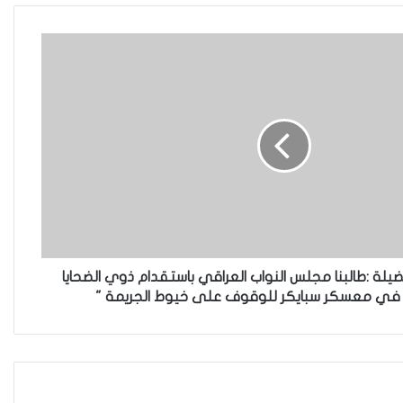
ناجيتهم من داعش؟
العراقية تكسر القيد نحو فضاء
الحرية
“كون آي” لماذا تركت وظيفتها
الحكومية وفتحت مطعم ؟
ضيلة :طالبنا مجلس النواب العراقي باستقدام ذوي الضحايا
في معسكر سبايكر للوقوف على خيوط الجريمة "
نينوى تسجل اعلى رقم بتصديق
عقود الزواج خارج المحكمة خلال
شهر كانون الثاني