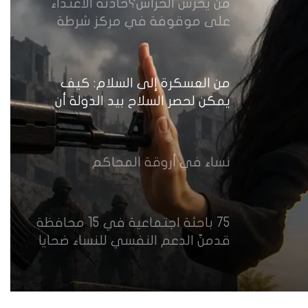
من يحرس الحراس؟حادثة الاعتداء
على موقوفة في مركز شرطة
النهضة تضع وزارة الداخلية العراقية
أمام اختبار حماية النساء واستعادة
الثقة
من العسكرة إلى السلام: كيف
يمكن لحصر السلاح بيد الدولة أن
يعزز تنفيذ القرار 1325 في العراق؟
نساء في أروقة المحاكم
75 باحثة اجتماعية في 15 محافظة
قدمنّ الدعم النفسي للنساء ضحايا
العنف في العراق
هل يرفض إيزيديو العراق أطفال