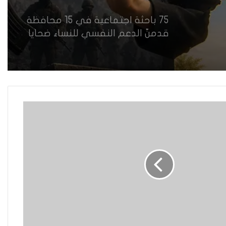
75 باحثة اجتماعية في 15 محافظة
قدمنّ الدعم النفسي للنساء ضحايا
العنف في العراق
هل يرفض إيزيديو العراق أطفال
ناجيتهم من داعش؟
العراقية تكسر القيد نحو فضاء
الحرية
“كون آي” لماذا تركت وظيفتها
الحكومية وفتحت مطعم ؟