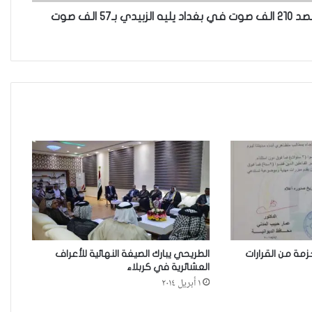
بـ57 الف صوت
نينوى تسجل اعلى رقم بتصديق
عقود الزواج خارج المحكمة خلال
شهر كانون الثاني
زيدان يبارك فوز السيدات الفائزات
في انتخابات رابطة القاضيات
العراقية
مقاهي النساء في العراق استراحة
وخصوصية
زمة من القرارات
الطريحي يبارك الصيغة النهائية للأعراف
العشائرية في كربلاء
من يحرس الحراس؟حادثة الاعتداء
١ أبريل ٢٠١٤
على موقوفة في مركز شرطة
النهضة تضع وزارة الداخلية العراقية