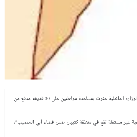
أفاد مصدر أمني في محافظة البصرة، الأربعاء، بأن قوة من مديرية الاستخبارات التابعة لوزارة الداخلية عثرت بمساعدة مواطنين على 30 قذيفة مدفع من
خبارات ضبطت 30 قذيفة مدفع في أرض زراعية غير مستغلة تقع في منطقة كتيبان ضمن قضاء أبي الخصيب”،