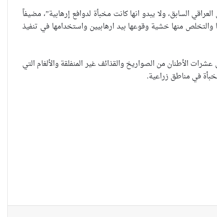
قي السابق، ولا يبدو انها كانت مخبأة لدوافع إرهابية”، مضيفاً
العراقية تكسر القيد نحو فضاء
ا والتخلص منها خشية وقوعها بيد ارهابيين واستخدامها في تنفيذ
الحرية
شرات الأطنان من الصواريخ والقذائف غير المنفلقة والألغام التي
خبأة في مناطق زراعية.
“كون آي” لماذا تركت وظيفتها
الحكومية وفتحت مطعم ؟
نينوى تسجل اعلى رقم بتصديق
عقود الزواج خارج المحكمة خلال
شهر كانون الثاني
زيدان يبارك فوز السيدات الفائزات
في انتخابات رابطة القاضيات
العراقية