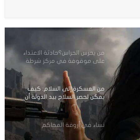
مقاهي النساء في العراق استراحة
وخصوصية
من يحرس الحراس؟حادثة الاعتداء
على موقوفة في مركز شرطة
النهضة تضع وزارة الداخلية العراقية
أمام اختبار حماية النساء واستعادة
الثقة
من العسكرة إلى السلام: كيف
يمكن لحصر السلاح بيد الدولة أن
يعزز تنفيذ القرار 1325 في العراق؟
نساء في أروقة المحاكم