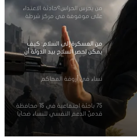
من يحرس الحراس؟حادثة الاعتداء
على موقوفة في مركز شرطة
النهضة تضع وزارة الداخلية العراقية
أمام اختبار حماية النساء واستعادة
الثقة
من العسكرة إلى السلام: كيف
يمكن لحصر السلاح بيد الدولة أن
يعزز تنفيذ القرار 1325 في العراق؟
نساء في أروقة المحاكم
75 باحثة اجتماعية في 15 محافظة
قدمنّ الدعم النفسي للنساء ضحايا
العنف في العراق