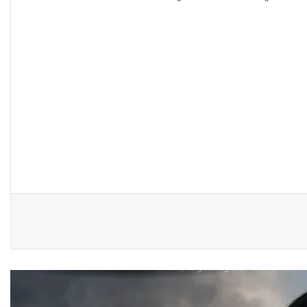
“كون آي” لماذا تركت وظيفتها
الحكومية وفتحت مطعم ؟
نينوى تسجل اعلى رقم بتصديق
عقود الزواج خارج المحكمة خلال
شهر كانون الثاني
زيدان يبارك فوز السيدات الفائزات
في انتخابات رابطة القاضيات
العراقية
مقاهي النساء في العراق استراحة
وخصوصية