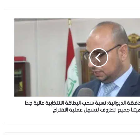
هل يرفض إيزيديو العراق أطفال
ناجيتهم من داعش؟
العراقية تكسر القيد نحو فضاء
الحرية
“كون آي” لماذا تركت وظيفتها
الحكومية وفتحت مطعم ؟
ة الديوانية: نسبة سحب البطاقة الانتخابية عالية جدا
يئنا جميع الظروف لتسهل عملية الاقتراع
نينوى تسجل اعلى رقم بتصديق
عقود الزواج خارج المحكمة خلال
شهر كانون الثاني