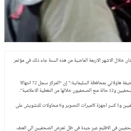
ق الصحفيين في اقليم كوردستان خلال الاشهر الاربعة الماضية من هذه السنة جاء ذلك في مؤتمر
وقال منسق مركز ميترو للدفاع عن الصحفيين رحمن غريب في مؤتمر صحفي في مقر صحيفة هاولاتي بمحافظة السليمانية:” إن “المركز سجل 72 انتهاكا
العراقية تكسر القيد نحو فضاء
واضاف ان الانتهاكات تمثلت ايضا بتسع حالات حجز للصحفيين وست حالات تهديد للصحفيين و5 كسر اجهزة كاميرات التصوير و6 محاولات للتشويش على
الحرية
حفيين في الاقليم غير جيدة في ظل تعرض الصحفيين الى العنف