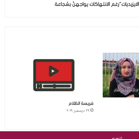
العراقية في العملية السياسية
لايزيديات"رغم الانتهاكات يواجهنّ بشجاعة
بضغوط من الأزواج و بتسويات
عشائرية: أكثر من 52 % من العراقيات
يتنازلن عن حقوقهن للحصول على
الطلاق
زنا المحارم في كركوك: ضحايا
مجبرات على الصمت في غياب أي
مُعين
أرامل الحرب في ديالى…هكذا
تعيش.
فريسة الظلام
٢٩ ديسمبر ٢٠١٩
حادثة مركز النهضة في
الديوانية”ناقوس خطر يكشف
تنويه