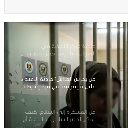
أرامل الحرب في ديالى…هكذا
تعيش.
حادثة مركز النهضة في
الديوانية”ناقوس خطر يكشف
الفجوات المؤسسية في إدارة
احتجاز النساء بالعراق
من يحرس الحراس؟حادثة الاعتداء
على موقوفة في مركز شرطة
النهضة تضع وزارة الداخلية العراقية
أمام اختبار حماية النساء واستعادة
الثقة
من العسكرة إلى السلام: كيف
يمكن لحصر السلاح بيد الدولة أن
يعزز تنفيذ القرار 1325 في العراق؟