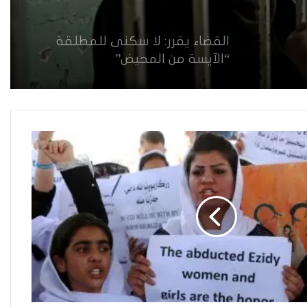
القضاء يقرر: لا سكنى للمطلقة
“الآيسة من المحيض”
حضانة الاطفال بين النص القانوني
والمصلحة الانسانية
فاطمة مسلم من الأنبار..أجلت حلم
المحاماة وتقدمت للعمل في
مكافحة الألغام
ريبورتاج “نون النسوة السياسية”
يتحدث عن تحديات مشاركة المرأة