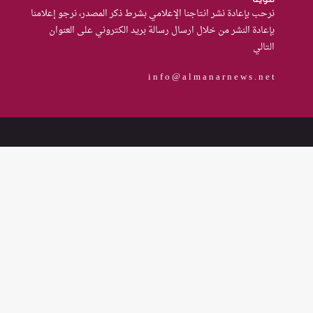
نرحب بإعادة نشر انتاجنا الإعلامي بشرط ذكر المصدر، نرجو إعلامنا
الفجوات المؤسسية في إدارة
بإعادة النشر من خلال ارسال رسالة بريد الكتروني على العنوان
احتجاز النساء بالعراق
التالي
من يحرس الحراس؟حادثة الاعتداء
على موقوفة في مركز شرطة
i n f o @ a l m a n a r n e w s . n e t
النهضة تضع وزارة الداخلية العراقية
أمام اختبار حماية النساء واستعادة
الثقة
من العسكرة إلى السلام: كيف
يمكن لحصر السلاح بيد الدولة أن
يعزز تنفيذ القرار 1325 في العراق؟
القضاء يقرر: لا سكنى للمطلقة
“الآيسة من المحيض”
حضانة الاطفال بين النص القانوني