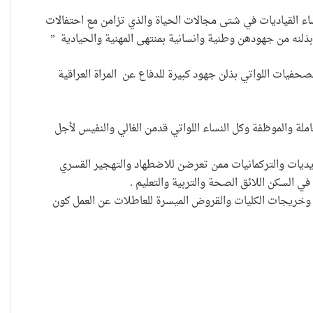
ء القياديات في شتى مجالات الحياة والذي تزامن مع احتفالات
 بذلنه من جهودهن وطنية وانسانية بمنتهى المهنية والحيادية ”
فيات اللواتي بذلن جهود كبيرة للدفاع عن المراة العراقية
حضانة الاطفال بين النص القانوني
والمصلحة الانسانية
عاملة والموظفة وكل النساء اللواتي قدمن الغالي والنفيس لأجل
يديات والتركمانيات ممن تعرضن للاضطهاد والتهجير القسري
خطأ مهني في الموقع الرسمي لـ
 السكن اللائق الصحة والتربية والتعليم .
مجلس القضاء الأعلى”سردية تُضعف
 وخريجات الكليات والقروض الميسرة للعاطلات عن العمل كون
الضحية وتفتح باب التبرير للجريمة”
حين تُحاكم الضحية بعد موتها
حين يصبح العمل الذي نحبّه عبئًا نخاف