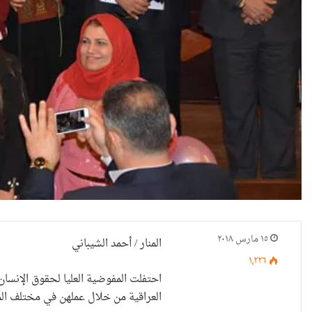
١٥ مارس ٢٠١٨
المنار / أحمد الشيباني
١٬٢٢٦
العراقية من خلال عملهن في مختلف الم