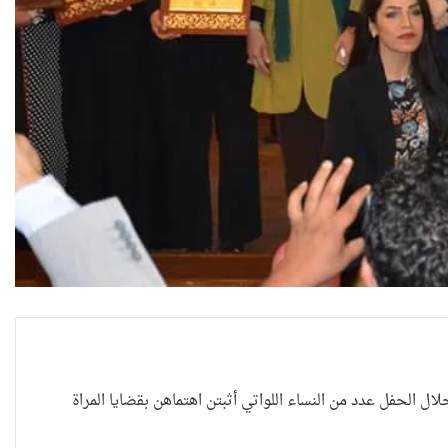
١ اذار ٢٠١٨ بمناسبة عيد المراة العالمي وكرمت خلال الحفل عدد من النساء اللواتي أثبتن اهتماهن بقضايا المراة