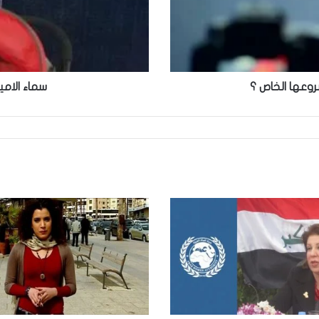
عها الخاص ؟
سماء الامير