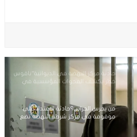
منه
من جريمة قتل إلى بنية استغلال… كيف
يُسَلَّع جسد المرأة في اقتصاد الهيمنة
حادثة مركز النهضة في الديوانية”ناقوس
خطر يكشف الفجوات المؤسسية في
إدارة احتجاز النساء بالعراق
من يحرس الحراس؟حادثة الاعتداء على
موقوفة في مركز شرطة النهضة تضع
وزارة الداخلية العراقية أمام اختبار حماية
النساء واستعادة الثقة