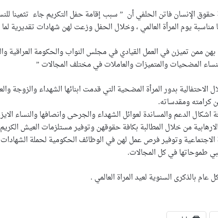
قوق الإنسان فاتن الحلفي أن ” سبب إقامة حفل التكريم جاء تثمينا للنسا
ا مناسبة يوم المرأة العالمي ، وخلال الحفل وزعت لهن شهادات تقديرية لما
هن ممن تميزن في العمل القيادي في مجلس النواب والحكومة العراقية والصح
لنساء المضحيات والمتميزات والعاملات في مختلف المجالات ”
ال الاحتفالية بدور المرأة المضحية التي قدمت ابنائها الشهداء والزوجة وال
ن كرامته ومقدساته.
شكال الدعم والمساندة لعوائل الشهداء والجرحى وانصافها والنساء الايز
هابية من خلال المطالبة بكافة حقوقهن وتوفير مستلزمات العيش الكريم في
ة الاجتماعية وتوفير فرص عمل لهن في الوظائف الحكومية لحملة الشهادات
يلبي طموحاتها في كل المجالات.
عام بالذكرى السنوية لعيد المراة العالمي .