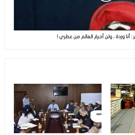
خطأ مهني في الموقع الرسمي لـ
مجلس القضاء الأعلى”سردية تُضعف
الضحية وتفتح باب التبرير للجريمة”
 : أنا وردة ، ولن أحرمَ العالم من عطري !
حين تُحاكم الضحية بعد موتها
حين يصبح العمل الذي نحبّه عبئًا نخاف
منه
من جريمة قتل إلى بنية استغلال… كيف
يُسَلَّع جسد المرأة في اقتصاد الهيمنة
حادثة مركز النهضة في الديوانية”ناقوس