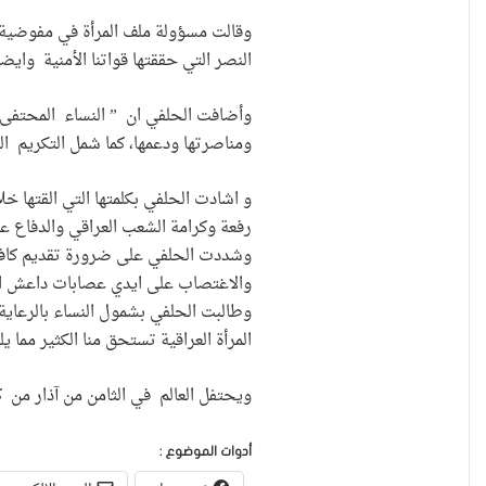
وقالت مسؤولة ملف المرأة في مفوضية ح
النصر التي حققتها قواتنا الأمنية وايض
وأضافت الحلفي ان ” النساء المحتفى ب
ومناصرتها ودعمها، كما شمل التكريم ا
و اشادت الحلفي بكلمتها التي القتها خل
رفعة وكرامة الشعب العراقي والدفاع ع
وشددت الحلفي على ضرورة تقديم كافة ا
والاغتصاب على ايدي عصابات داعش الار
وطالبت الحلفي بشمول النساء بالرعاي
المرأة العراقية تستحق منا الكثير مما 
ويحتفل العالم في الثامن من آذار من كل 
أدوات الموضوع :