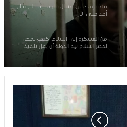
مئة يوم على اغتيال ينار محمد. لم يُدان
أحد حتى الآن.!
من العسكرة إلى السلام: كيف يمكن
لحصر السلاح بيد الدولة أن يعزز تنفيذ
القرار 1325 في العراق؟
القضاء يقرر: لا سكنى للمطلقة “الآيسة
من المحيض”
حضانة الاطفال بين النص القانوني
والمصلحة الانسانية