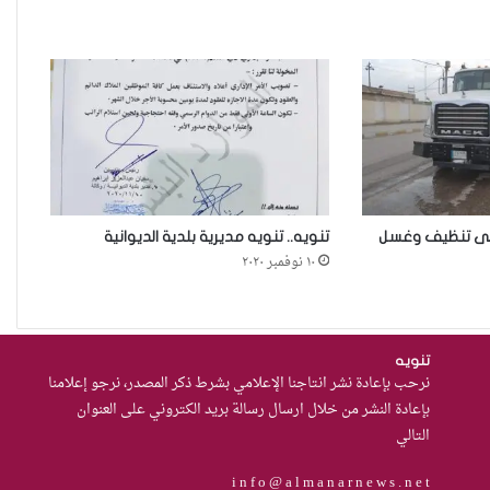
الطلاق
زنا المحارم في كركوك: ضحايا
مجبرات على الصمت في غياب أي
مُعين
أرامل الحرب في ديالى…هكذا
تعيش.
على تنظيف وغسل
تنويه.. تنويه مديرية بلدية الديوانية
١٠ نوفمبر ٢٠٢٠
حادثة مركز النهضة في
الديوانية”ناقوس خطر يكشف
الفجوات المؤسسية في إدارة
تنويه
نرحب بإعادة نشر انتاجنا الإعلامي بشرط ذكر المصدر، نرجو إعلامنا
احتجاز النساء بالعراق
بإعادة النشر من خلال ارسال رسالة بريد الكتروني على العنوان
من يحرس الحراس؟حادثة الاعتداء
التالي
على موقوفة في مركز شرطة
i n f o @ a l m a n a r n e w s . n e t
النهضة تضع وزارة الداخلية العراقية