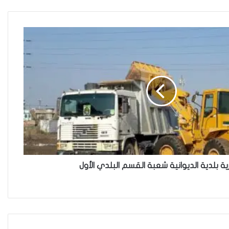
حضانة الاطفال بين النص القانوني
والمصلحة الانسانية
فاطمة مسلم من الأنبار..أجلت حلم
المحاماة وتقدمت للعمل في
مكافحة الألغام
ريبورتاج “نون النسوة السياسية”
يتحدث عن تحديات مشاركة المرأة
العراقية في العملية السياسية
ة بلدية الديوانية شعبة القسم البلدي الأول
بضغوط من الأزواج و بتسويات
عشائرية: أكثر من 52 % من العراقيات
يتنازلن عن حقوقهن للحصول على