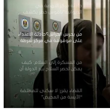
حادثة مركز النهضة في
الديوانية”ناقوس خطر يكشف
الفجوات المؤسسية في إدارة
احتجاز النساء بالعراق
من يحرس الحراس؟حادثة الاعتداء
على موقوفة في مركز شرطة
النهضة تضع وزارة الداخلية العراقية
أمام اختبار حماية النساء واستعادة
الثقة
من العسكرة إلى السلام: كيف
يمكن لحصر السلاح بيد الدولة أن
يعزز تنفيذ القرار 1325 في العراق؟
القضاء يقرر: لا سكنى للمطلقة
“الآيسة من المحيض”