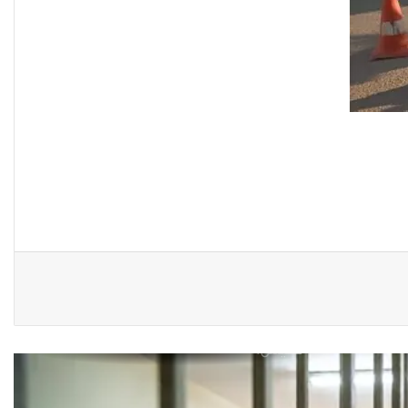
ريبورتاج “نون النسوة السياسية”
يتحدث عن تحديات مشاركة المرأة
العراقية في العملية السياسية
بضغوط من الأزواج و بتسويات
عشائرية: أكثر من 52 % من العراقيات
يتنازلن عن حقوقهن للحصول على
الطلاق
زنا المحارم في كركوك: ضحايا
مجبرات على الصمت في غياب أي
مُعين
أرامل الحرب في ديالى…هكذا
تعيش.