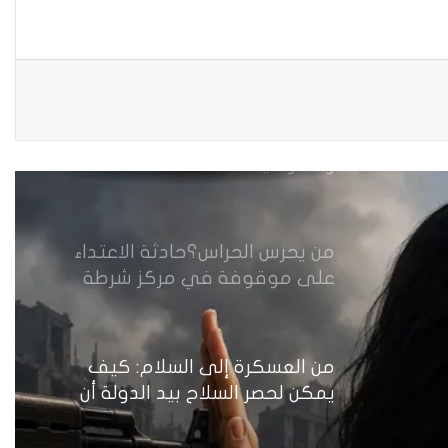
زيدان يبارك فوز السيدات الفائزات
في انتخابات رابطة القاضيات
العراقية
مقاهي النساء في العراق استراحة
وخصوصية
من يحرس الحراس؟حادثة الاعتداء
على موقوفة في مركز شرطة
النهضة تضع وزارة الداخلية العراقية
أمام اختبار حماية النساء واستعادة
الثقة
من العسكرة إلى السلام: كيف
يمكن لحصر السلاح بيد الدولة أن
يعزز تنفيذ القرار 1325 في العراق؟