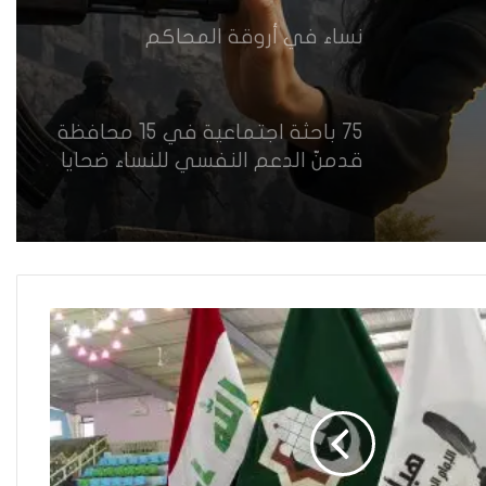
نساء في أروقة المحاكم
75 باحثة اجتماعية في 15 محافظة
قدمنّ الدعم النفسي للنساء ضحايا
العنف في العراق
هل يرفض إيزيديو العراق أطفال
ناجيتهم من داعش؟
العراقية تكسر القيد نحو فضاء
الحرية