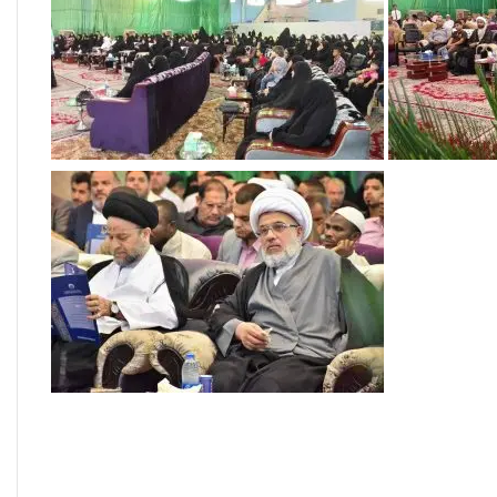
العراقية تكسر القيد نحو فضاء
الحرية
“كون آي” لماذا تركت وظيفتها
الحكومية وفتحت مطعم ؟
نينوى تسجل اعلى رقم بتصديق
عقود الزواج خارج المحكمة خلال
شهر كانون الثاني