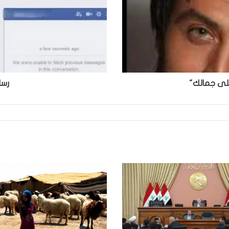
على جمالك"
رسا