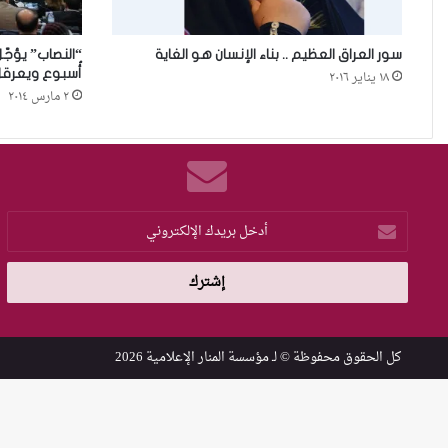
سور العراق العظيم .. بناء الإنسان هو الغاية
“النصاب” يؤجّل 
أُسبوع ويعرقل مناق
١٨ يناير ٢٠١٦
٢ مارس ٢٠١٤
أدخل
بريدك
الإلكتروني
كل الحقوق محفوظة © لـ
مؤسسة المنار الإعلامية
2026