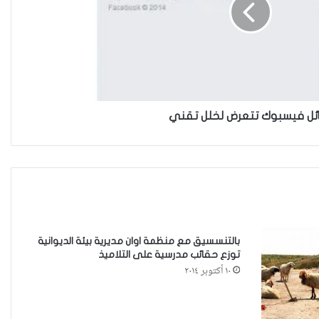
نينوى تسجل اعلى رقم بتصديق عقود
الزواج خارج المحكمة خلال شهر كانون
الثاني
زيدان يبارك فوز السيدات الفائزات في
ئل فيسبوك تتعرض لخلل تقني
انتخابات رابطة القاضيات العراقية
مقاهي النساء في العراق استراحة
وخصوصية
بالتنسسيق مع منظمة اوان مديرية بيئة الديوانية
توزع حقائب مدرسية على التلاميذ
١٠ أكتوبر ٢٠١٤
من يحرس الحراس؟حادثة الاعتداء على
موقوفة في مركز شرطة النهضة تضع
وزارة الداخلية العراقية أمام اختبار حماية