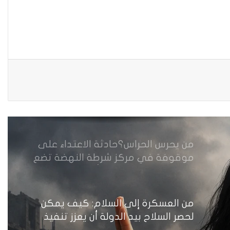
مقاهي النساء في العراق استراحة
وخصوصية
من يحرس الحراس؟حادثة الاعتداء على
موقوفة في مركز شرطة النهضة تضع
وزارة الداخلية العراقية أمام اختبار حماية
النساء واستعادة الثقة
من العسكرة إلى السلام: كيف يمكن
لحصر السلاح بيد الدولة أن يعزز تنفيذ
القرار 1325 في العراق؟
نساء في أروقة المحاكم