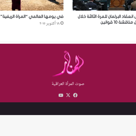
انعقاد البرلمان للمرة الثالثة خلال
في يومها العالمي “المراة الريفية”
شة 10 قوانين
١٨ أكتوبر ٢٠١٥
صوت المرأة العراقية
X
فيسبوك
يوتيوب