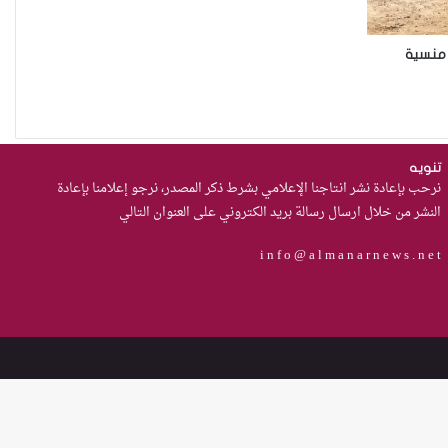
النساء واستعادة الثقة
من العسكرة إلى السلام: كيف يمكن
 منسية
لحصر السلاح بيد الدولة أن يعزز تنفيذ
القرار 1325 في العراق؟
نساء في أروقة المحاكم
تنويه
نرحب بإعادة نشر انتاجنا الإعلامي بشرط ذكر المصدر، نرجو إعلامنا بإعادة
النشر من خلال ارسال رسالة بريد الكتروني على العنوان التالي
i n f o @ a l m a n a r n e w s . n e t
75 باحثة اجتماعية في 15 محافظة
قدمنّ الدعم النفسي للنساء ضحايا
العنف في العراق
هل يرفض إيزيديو العراق أطفال ناجيتهم
من داعش؟