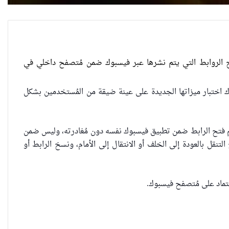
العراقية تكسر القيد نحو فضاء الحرية
تح الروابط التي يتم نشرها عبر فيسبوك ضمن مُتصفح داخلي في
اختبار ميزاتها الجديدة على عينة ضيقة من المُستخدمين بشكل
“كون آي” لماذا تركت وظيفتها
الحكومية وفتحت مطعم ؟
تم فتح الرابط ضمن تطبيق فيسبوك نفسه دون مُغادرته، وليس ضمن
تنقل بالعودة إلى الخلف أو الانتقال إلى الأمام، ونسخ الرابط أو
نينوى تسجل اعلى رقم بتصديق عقود
الزواج خارج المحكمة خلال شهر كانون
الثاني
تماد على مُتصفح فيسبوك.
زيدان يبارك فوز السيدات الفائزات في
انتخابات رابطة القاضيات العراقية