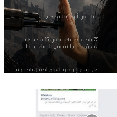
75 باحثة اجتماعية في 15 محافظة
قدمنّ الدعم النفسي للنساء ضحايا
العنف في العراق
هل يرفض إيزيديو العراق أطفال ناجيتهم
من داعش؟
العراقية تكسر القيد نحو فضاء الحرية
“كون آي” لماذا تركت وظيفتها
الحكومية وفتحت مطعم ؟