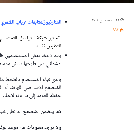
٢٣ أغسطس ٢٠١٤
المنارنيوز/متابعات /رباب الشمري
٩٨٣
تختبر شبكة التواصل الاجتماعي
التطبيق نفسه.
وقد لاحظ بعض المستخدمين ظهور
عشوائي قبل طرحها بشكل موسّع 
ولدى قيام المُستخدم بالضغط عل
المُتصفح الافتراضي للهاتف أو ا
حفظه للعودة إلى قراءته لاحقًا.
كما يتضمن المُتصفح الداخلي خي
ولا توجد معلومات عن موعد توفر 