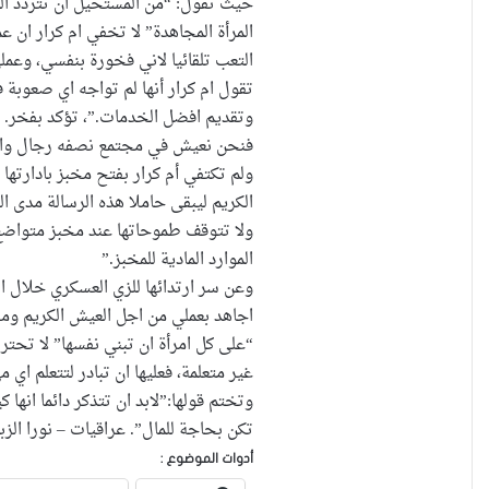
حيث تقول: “من المستحيل ان تتردد الم
المرأة المجاهدة” لا تخفي ام كرار ان 
التعب تلقائيا لاني فخورة بنفسي، وعملي
تقول ام كرار أنها لم تواجه اي صعوبة 
وتقديم افضل الخدمات.”، تؤكد بفخر. زب
فنحن نعيش في مجتمع نصفه رجال والنصف
ولم تكتفي أم كرار بفتح مخبز بادارتها
الكريم ليبقى حاملا هذه الرسالة مدى ا
ولا تتوقف طموحاتها عند مخبز متواضع
الموارد المادية للمخبز.”
وعن سر ارتدائها للزي العسكري خلال 
اجاهد بعملي من اجل العيش الكريم ومحا
“على كل امرأة ان تبني نفسها” لا تحترم
غير متعلمة، فعليها ان تبادر لتتعلم اي 
وتختم قولها:”لابد ان تتذكر دائما انها
تكن بحاجة للمال”. عراقيات – نورا الزب
أدوات الموضوع :