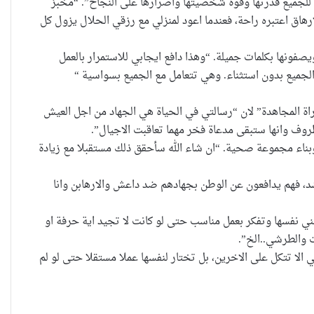
 للجميع قدرتها وقوة شخصيتها واصرارها على النجاح”. “مخبز
رهاق اعتبره راحة، فعندما اعود لمنزلي مع رزقي الحلال يزول كل
يصفونها بكلمات جميلة. “وهذا دافع ايجابي للاستمرار بالعمل
 الجميع بدون استثناء. وهي تتعامل مع الجميع بسواسية “
حضانة الاطفال بين النص القانوني
مراة المجاهدة” لان “رسالتي في الحياة هي الجهاد من اجل العيش
والمصلحة الانسانية
لظروف وانها ستبقى مدعاة فخر مهما تعاقبت الاجيال”.
بناء مجموعة صحية. “ان شاء الله سأحقق ذلك مستقبلا مع زيادة
د، فهم يدافعون عن الوطن بجهادهم ضد داعش والارهابن وانا
خطأ مهني في الموقع الرسمي لـ
مجلس القضاء الأعلى”سردية تُضعف
تبني نفسها وتفكر بعمل مناسب حتى لو كانت لا تجيد اية حرفة او
الضحية وتفتح باب التبرير للجريمة”
ات والطرشي..الخ”.
ي الا تتكل على الاخرين، بل تختار لنفسها عملا مستقلا حتى لو لم
محنة المرأة العراقية.. صراعات نسوية
،استغلال سياسي ،منافع شخصية.