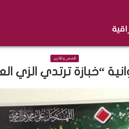
قصص وتقارير
نية “خبازة ترتدي الزي ا