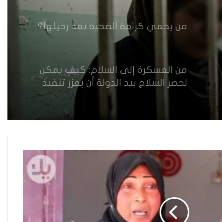
النساء واستعادة الثقة
من يحمي كرامة الضحية بعد رحيلها؟
من العسكرة إلى السلام: كيف يمكن
لحصر السلاح بيد الدولة أن يعزز تنفيذ
القرار 1325 في العراق؟
القضاء يقرر: لا سكنى للمطلقة “الآيسة
من المحيض”
حضانة الاطفال بين النص القانوني
والمصلحة الانسانية