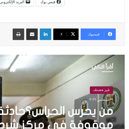
فيس بوك
البريد الإلكتروني
لينكدإن
مشاركة عبر البريد
طباعة
فيسبوك
X
أقرأ التالي
غير مصنف
١ أغسطس ٢٠٢٦
من يحرس الحراس؟حادثة 
موقوفة في مركز شرطة 