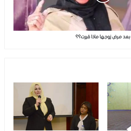
خطأ مهني في الموقع الرسمي لـ
مجلس القضاء الأعلى”سردية تُضعف
الضحية وتفتح باب التبرير للجريمة”
بعد مرض زوجها ماذا قررت؟؟
محنة المرأة العراقية.. صراعات نسوية
،استغلال سياسي ،منافع شخصية.
المراة العراقية في الخطوط الأمامية
“تُكافح الألغام” وتتحدى الصعاب .
لماذا فشلت أغلب الاحزاب الناشئة في
العراق ؟