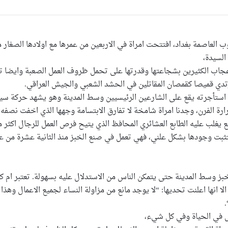
ينة الديوانية (180كم) جنوب العاصمة بغداد، افتتحت امراة في الاربعين من عمرها مع اولا
السيدة،
ترتدي قميصا كقمصان المقاتلين في الحشد الشعبي والجيش العراقي.
ي استأجرته يقع على الشارعين الرئيسيين وسط المدينة وهو يشهد حركة سير
ارة الفرن، وجدنا امراة شامخة لا تفارق الابتسامة وجهها الذي اخفت نصفه ب
ع يغلب عليه الطابع العشائري المحافظ الذي يتيح فرص العمل للرجال اكثر م
لتثبت وجودها بشكل علني، فهي تعمل في صنع الخبز منذ الثانية عشرة من ع
ز وسط المدينة حتى يتمكن الناس من الاستدلال عليه بسهولة. تعتبر ام كر
لا انها اعلنت تحديها: “لا يوجد مانع من مزاولة النساء لجميع الاعمال و
جل في الحياة وفي كل شيء،