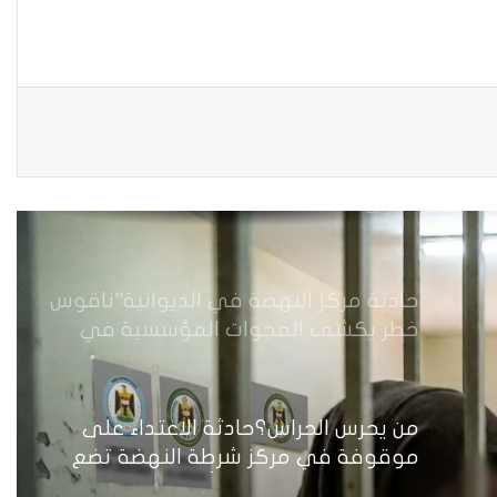
المراة العراقية في الخطوط الأمامية
“تُكافح الألغام” وتتحدى الصعاب .
لماذا فشلت أغلب الاحزاب الناشئة في
العراق ؟
حادثة مركز النهضة في الديوانية”ناقوس
خطر يكشف الفجوات المؤسسية في
إدارة احتجاز النساء بالعراق
من يحرس الحراس؟حادثة الاعتداء على
موقوفة في مركز شرطة النهضة تضع
وزارة الداخلية العراقية أمام اختبار حماية