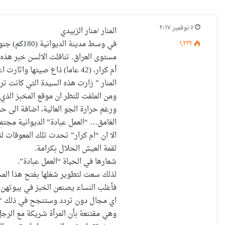
٥ نوفمبر ٢٠١٧
المنار /منار الزبيدي
١٬٢٢٩
في وسط مد
مستوى العراق. تناقلت الالسن خبر هذه 
أم كرار، (42 عاما) ذاع صيتها واثارت اعجاب الكثيرين بشجاعتها وقدرتها على تحمل ظروف العمل الصعبة وايضا تحديها للمجتمع وعاداته.
المنار ” زارت هذه السيدة التي كانت 
ومن الملفت للنظر ان موقع المخبز الذ
ورغم حرارة الجو العالية، اضافة الى حر
الغامق… “العمل عبادة” الديوانية مجتم
الا ان “ام كرار” تحدت تلك المعوقات 
لقمة العيش الحلال بكرامة.
شعارها في الحياة “العمل عبادة”.
لذلك سعت لتطوير شغلها بفتح هذا المخب
فأغلب النساء يصنعن الخبز في بيوتهن ا
اي مجال دون تردد وستنجح في ذلك “.
وهي مقتنعة بأن المرأة شريكة مع الر