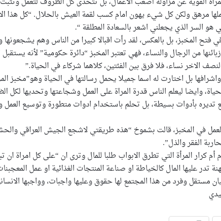
راة القوية عن مزاولة اصعب الاعمال، بل تتحدى كل الظروف لتعمل وتثبت
عملها مرهق ولكن كل شيء يهون امام كسب لقمة العيش بالحلال. “كل هذا الا
 هو السر الذي يجعلني اشعر بالسعادة المطلقة “.
في فتح المخبز، بل بالعكس، لقد رأت اقبالا كبيرا من الناس وهم يشجعونها و
ائنها من الرجال والنساء، فهي تعتبر المخبز “دائرة حكومية” لأنه يستقبل
 الاخر نساء، فلا فرق بين الفئتين، كلاهما شركاء في الحياة.”
 واشرافها بل اختارت له اسما جميلا يحمل رسالتها في الحياة وهو”مخبز ال
لحياة، وايضا ليعلم الناس قدرة المراة على العمل وشجاعتها وتحديها لكل ا
 تديره بأدوات بسيطة، بل تحلم باستخدام ادوات متطورة وتوسيع العمل و
العمل في المخبز، قالت بشموخ “هذه طريقتي لاشجع الجيش العراقي والحش
ربة الفقر والذل”.
 أم كرار المرأة التي تطرق الابواب طلبا للمال وترى ان “على كل امراة ان 
مهنة تدر عليها المال كالخياطة او صناعة المنتجات الغذائية او عمل المعجبن
 كيان مستقل وفرد من هذا المجتمع لها حقوق وعليها واجبات، وواجبها الانسان
يدي