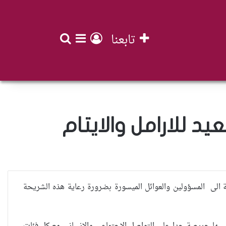
تابعنا
بحث عن
تسجيل الدخول
إضافة عمود جان
د للارامل والايتام
سالة الى المسؤولين والعوائل الميسورة بضرورة رعاية هذه الشريحة