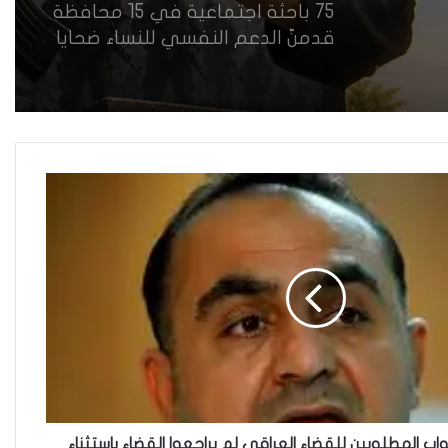
75 باحثة اجتماعية في 15 محافظة
قدمنّ الدعم النفسي للنساء ضحايا
العنف في العراق
هل يرفض إيزيديو العراق أطفال
ناجيتهم من داعش؟
العراقية تكسر القيد نحو فضاء
الحرية
“كون آي” لماذا تركت وظيفتها
الحكومية وفتحت مطعم ؟
نواب المطلوبين للقضاء العراقي لم يراجعوا القضاء باستثناء