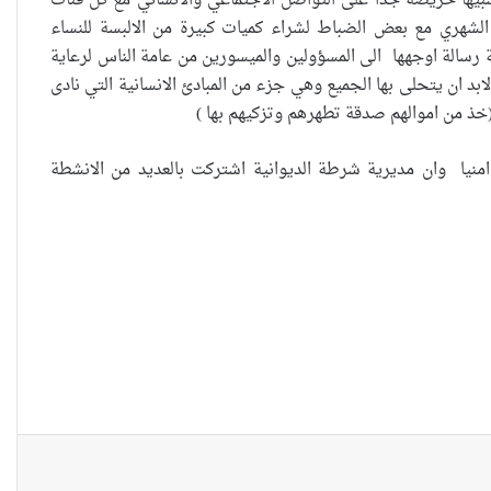
تسبيها حريصة جدا على التواصل الاجتماعي والانساني مع كل فئات
العراقية تكسر القيد نحو فضاء
الشهري مع بعض الضباط لشراء كميات كبيرة من الالبسة للنساء
الحرية
ة رسالة اوجهها الى المسؤولين والميسورين من عامة الناس لرعاية
د ان يتحلى بها الجميع وهي جزء من المبادئ الانسانية التي نادى
(خذ من اموالهم صدقة تطهرهم وتزكيهم بها )
“كون آي” لماذا تركت وظيفتها
لعراق استقرارا امنيا وان مديرية شرطة الديوانية اشتركت بالعديد من الانشطة
الحكومية وفتحت مطعم ؟
نينوى تسجل اعلى رقم بتصديق
عقود الزواج خارج المحكمة خلال
شهر كانون الثاني
زيدان يبارك فوز السيدات الفائزات
في انتخابات رابطة القاضيات
العراقية