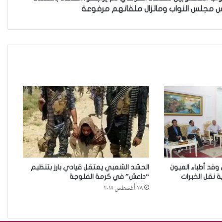
س مجلس النواب وماتزال ملفاتهم مرفوعة
نينوى تسجل اعلى رقم بتصديق
عقود الزواج خارج المحكمة خلال
شهر كانون الثاني
زيدان يبارك فوز السيدات الفائزات
في انتخابات رابطة القاضيات
العراقية
مقاهي النساء في العراق استراحة
وخصوصية
وفد أطباء العيون
الحشد الشعبي يعتقل قيادي بارز بتنظيم
 نقل الخبرات
“داعش” في كرمة الفلوجة
من يحرس الحراس؟حادثة الاعتداء
٢٨ أغسطس ٢٠١٥
على موقوفة في مركز شرطة
النهضة تضع وزارة الداخلية العراقية
أمام اختبار حماية النساء واستعادة