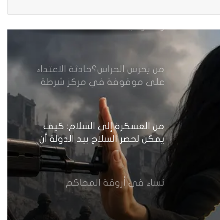
مقاهي النساء في العراق استراحة
وخصوصية
من يحرس الحراس؟حادثة الاعتداء
على موقوفة في مركز شرطة
النهضة تضع وزارة الداخلية العراقية
أمام اختبار حماية النساء واستعادة
الثقة
من العسكرة إلى السلام: كيف
يمكن لحصر السلاح بيد الدولة أن
يعزز تنفيذ القرار 1325 في العراق؟
نساء في أروقة المحاكم